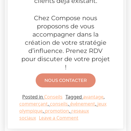
clients déjà existant.
Chez Compose nous
proposons de vous
accompagner dans la
création de votre stratégie
d’influence. Prenez RDV
pour discuter de votre projet
!
NOUS CONTACTER
Posted in
Conseils
Tagged
avantage
,
commerçant
,
conseils
,
événement
,
jeux
olympique
,
promotion
,
reseaux
sociaux
Leave a Comment